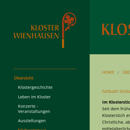
HOME
ÜBE
Übersicht
Klostergeschichte
Faltbaltt Stic
Leben im Kloster
Im Klostersti
Konzerte -
Seit dem frühe
Veranstaltungen
Klosterstich e
Ausstellungen
Christliche, 
mittelalterlic