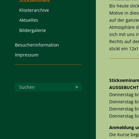
Stickseminare
Bis heute sti
Klosterarchive
Motive in die
auf der ganze
Aktuelles
Atmosphäre de
Bildergalerie
sich mit uns 
Rechts auf de
Besucherinformation
stickt ein 12
Impressum
Stickseminar
AUSGEBUCHT! B
Donnerstag b
Donnerstag bi
Donnerstag bi
Donnerstag b
Anmeldung u
Die Kurse be