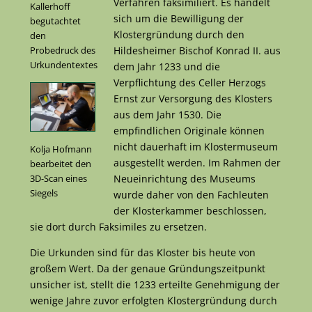
Verfahren faksimiliert. Es handelt
Kallerhoff
sich um die Bewilligung der
begutachtet
Klostergründung durch den
den
Hildesheimer Bischof Konrad II. aus
Probedruck des
Urkundentextes
dem Jahr 1233 und die
Verpflichtung des Celler Herzogs
Ernst zur Versorgung des Klosters
aus dem Jahr 1530. Die
empfindlichen Originale können
nicht dauerhaft im Klostermuseum
Kolja Hofmann
ausgestellt werden. Im Rahmen der
bearbeitet den
Neueinrichtung des Museums
3D-Scan eines
Siegels
wurde daher von den Fachleuten
der Klosterkammer beschlossen,
sie dort durch Faksimiles zu ersetzen.
Die Urkunden sind für das Kloster bis heute von
großem Wert. Da der genaue Gründungszeitpunkt
unsicher ist, stellt die 1233 erteilte Genehmigung der
wenige Jahre zuvor erfolgten Klostergründung durch