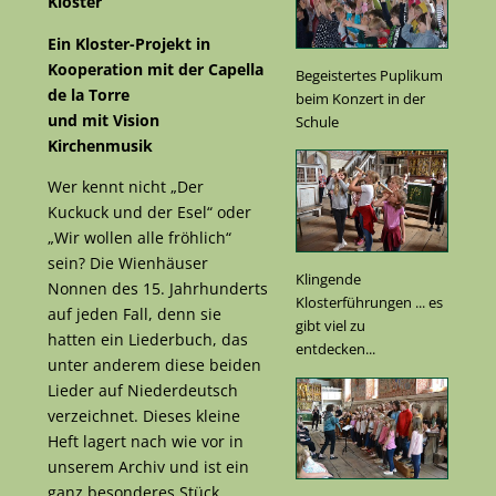
Kloster
Ein Kloster-Projekt in
Kooperation mit der Capella
Begeistertes Puplikum
de la Torre
beim Konzert in der
und mit Vision
Schule
Kirchenmusik
Wer kennt nicht „Der
Kuckuck und der Esel“ oder
„Wir wollen alle fröhlich“
sein? Die Wienhäuser
Klingende
Nonnen des 15. Jahrhunderts
Klosterführungen ... es
auf jeden Fall, denn sie
gibt viel zu
hatten ein Liederbuch, das
entdecken...
unter anderem diese beiden
Lieder auf Niederdeutsch
verzeichnet. Dieses kleine
Heft lagert nach wie vor in
unserem Archiv und ist ein
ganz besonderes Stück