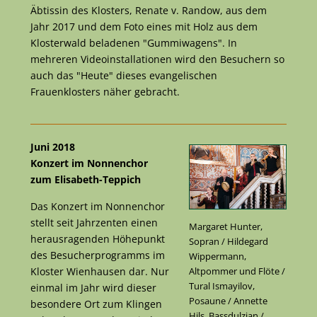
Äbtissin des Klosters, Renate v. Randow, aus dem
Jahr 2017 und dem Foto eines mit Holz aus dem
Klosterwald beladenen "Gummiwagens". In
mehreren Videoinstallationen wird den Besuchern so
auch das "Heute" dieses evangelischen
Frauenklosters näher gebracht.
Juni 2018
Konzert im Nonnenchor
zum Elisabeth-Teppich
Das Konzert im Nonnenchor
stellt seit Jahrzenten einen
Margaret Hunter,
herausragenden Höhepunkt
Sopran / Hildegard
des Besucherprogramms im
Wippermann,
Kloster Wienhausen dar. Nur
Altpommer und Flöte /
Tural Ismayilov,
einmal im Jahr wird dieser
Posaune / Annette
besondere Ort zum Klingen
Hils, Bassdulzian /